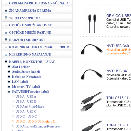
OPREMA ZA PRIJENOSNA RAČUNALA
ŽIČANA MREŽNA OPREMA
GEM-CC-USB
WIRELESS OPREMA
Gembird USB Typ
cable, 1.5m - Dat
OPTIČKE MREŽE AKTIVNE
Charging power:
OPTIČKE MREŽE PASIVNE
NADZOR I SIGURNOST
NVT-USB-340
KOMUNIKACIJSKI ORMARI I PRIBOR
NaviaTec USB-34
B ženski kabel, 1
NEPREKIDNO NAPAJANJE
KABELI, KONEKTORI I ALAT
Alat i pribor
NVT-USB-341
Audio/Stereo kabeli
NaviaTec USB-34
Kabeli za Napajanje
B ženski kabel, 2m
LAN kabeli
Monitor / TV kabeli
SATA/USB/Firewire kabeli
USB A - USB A
TRN-C515-1L
USB A - USB B
Transmedia C 515
plug to USB 2.0 B
USB A to Mini/Micro
USB A - USB C
USB C - USB C
USB C - USB B/USB micro B
TRN-C516-1L
USB Adapter/Extender/Konverter
Transmedia C 516