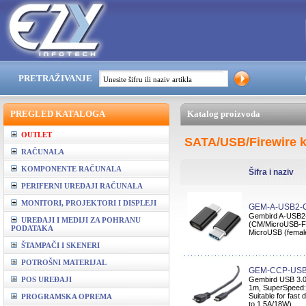
PRETRAŽIVANJE
PREGLED KATALOGA
Katalog proizvoda
OUTLET
SATA/USB/Firewire k
RAČUNALA
KOMPONENTE RAČUNALA
Šifra i naziv
PERIFERNI UREĐAJI RAČUNALA
MONITORI, PROJEKTORI I DISPLEJI
GEM-A-USB2-
Gembird A-USB2
UREĐAJI I MEDIJI ZA POHRANU
(CM/MicroUSB-F) 
PODATAKA
MicroUSB (female
ŠTAMPAČI I SKENERI
POTROŠNI MATERIJAL
GEM-CCP-US
POS UREĐAJI
Gembird USB 3.0
1m, SuperSpeed: 
Suitable for fast
PROGRAMSKA OPREMA
to 1.5A/18W)