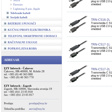
SATA
plug to USB 2.0 t
shielded
Firewire
Lightning 8-pin, Apple
Telefonski kabeli
Serijski kabeli
TRN-C516-2L
Transmedia C 516
BATERIJE I PUNJAČI
plug to USB 2.0 t
shielded
KUĆNA I PROFI ELEKTRONIKA
TELEFONI, SMARTPHONE I DODACI
RAČUNALNE USLUGE
TRN-C517-1L
Transmedia C 517
POPRAVLJENA ROBA
plug to USB 2.0 t
shielded
ADRESAR
EZY Infotech - Čakovec
TRN-C517-2L
Čakovec, HR-40000, M. Krleže 28
Transmedia C 517
tel: +385 (0) 40 363 888
plug to USB 2.0 t
fax: +385 (0) 40 363 770
shielded
EZY Infotech - Zagreb
Zagreb, HR-10000, Slavonska avenija 19
tel: +385 (0)1 23 05 818
fax: +385 (0)1 23 05 817
Prodaja:
prodaja@ezy.hr
Tehnička podrška:
servis@ezy.hr