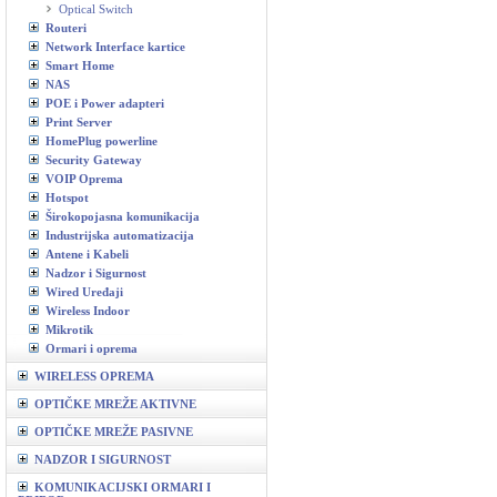
Optical Switch
Routeri
Network Interface kartice
Smart Home
NAS
POE i Power adapteri
Print Server
HomePlug powerline
Security Gateway
VOIP Oprema
Hotspot
Širokopojasna komunikacija
Industrijska automatizacija
Antene i Kabeli
Nadzor i Sigurnost
Wired Uređaji
Wireless Indoor
Mikrotik
Ormari i oprema
WIRELESS OPREMA
OPTIČKE MREŽE AKTIVNE
OPTIČKE MREŽE PASIVNE
NADZOR I SIGURNOST
KOMUNIKACIJSKI ORMARI I