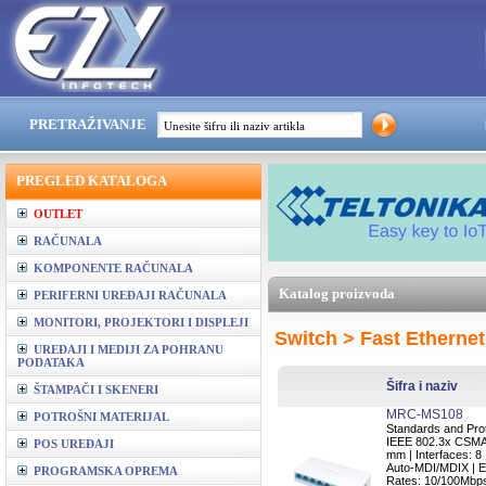
PRETRAŽIVANJE
PREGLED KATALOGA
OUTLET
RAČUNALA
KOMPONENTE RAČUNALA
Katalog proizvoda
PERIFERNI UREĐAJI RAČUNALA
MONITORI, PROJEKTORI I DISPLEJI
Switch > Fast Ethernet
UREĐAJI I MEDIJI ZA POHRANU
PODATAKA
Šifra i naziv
ŠTAMPAČI I SKENERI
MRC-MS108
POTROŠNI MATERIJAL
Standards and Prot
IEEE 802.3x CSMA/
POS UREĐAJI
mm | Interfaces: 8
Auto-MDI/MDIX | Ex
PROGRAMSKA OPREMA
Rates: 10/100Mbps 