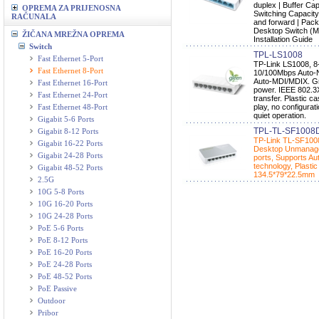
duplex | Buffer Ca
OPREMA ZA PRIJENOSNA
Switching Capacity
RAČUNALA
and forward | Pac
Desktop Switch (M
ŽIČANA MREŽNA OPREMA
Installation Guide
Switch
TPL-LS1008
Fast Ethernet 5-Port
TP-Link LS1008, 8
Fast Ethernet 8-Port
10/100Mbps Auto-Ne
Auto-MDI/MDIX. Gr
Fast Ethernet 16-Port
power. IEEE 802.3X 
Fast Ethernet 24-Port
transfer. Plastic c
Fast Ethernet 48-Port
play, no configura
quiet operation.
Gigabit 5-6 Ports
TPL-TL-SF1008
Gigabit 8-12 Ports
TP-Link TL-SF100
Gigabit 16-22 Ports
Desktop Unmanaged
Gigabit 24-28 Ports
ports, Supports Au
technology, Plasti
Gigabit 48-52 Ports
134.5*79*22.5mm
2.5G
10G 5-8 Ports
10G 16-20 Ports
10G 24-28 Ports
PoE 5-6 Ports
PoE 8-12 Ports
PoE 16-20 Ports
PoE 24-28 Ports
PoE 48-52 Ports
PoE Passive
Outdoor
Pribor