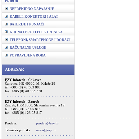
PRIBOR
NEPREKIDNO NAPAJANJE
KABELI, KONEKTORI I ALAT
BATERIJE I PUNJAČI
KUĆNA I PROFI ELEKTRONIKA
TELEFONI, SMARTPHONE I DODACI
RAČUNALNE USLUGE
POPRAVLJENA ROBA
ADRESAR
EZY Infotech - Čakovec
Čakovec, HR-40000, M. Krleže 28
tel: +385 (0) 40 363 888
fax: +385 (0) 40 363 770
EZY Infotech - Zagreb
Zagreb, HR-10000, Slavonska avenija 19
tel: +385 (0)1 23 05 818
fax: +385 (0)1 23 05 817
Prodaja:
prodaja@ezy.hr
Tehnička podrška:
servis@ezy.hr