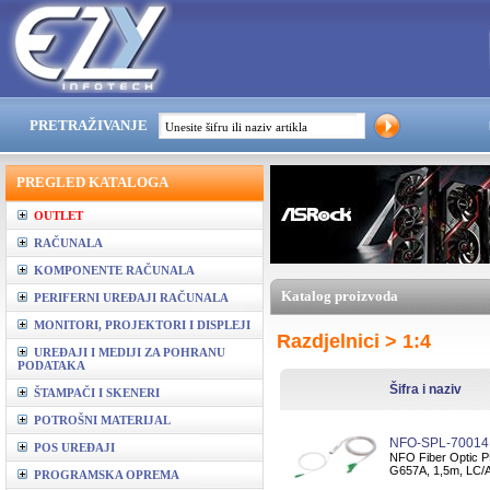
PRETRAŽIVANJE
PREGLED KATALOGA
OUTLET
RAČUNALA
KOMPONENTE RAČUNALA
Katalog proizvoda
PERIFERNI UREĐAJI RAČUNALA
MONITORI, PROJEKTORI I DISPLEJI
Razdjelnici > 1:4
UREĐAJI I MEDIJI ZA POHRANU
PODATAKA
Šifra i naziv
ŠTAMPAČI I SKENERI
POTROŠNI MATERIJAL
NFO-SPL-70014
POS UREĐAJI
NFO Fiber Optic PLC
G657A, 1,5m, LC/
PROGRAMSKA OPREMA