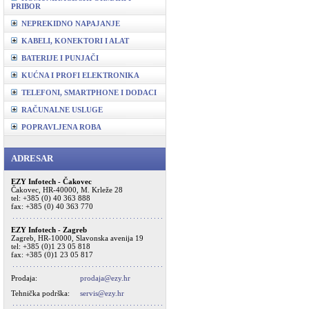
PRIBOR
NEPREKIDNO NAPAJANJE
KABELI, KONEKTORI I ALAT
BATERIJE I PUNJAČI
KUĆNA I PROFI ELEKTRONIKA
TELEFONI, SMARTPHONE I DODACI
RAČUNALNE USLUGE
POPRAVLJENA ROBA
ADRESAR
EZY Infotech - Čakovec
Čakovec, HR-40000, M. Krleže 28
tel: +385 (0) 40 363 888
fax: +385 (0) 40 363 770
EZY Infotech - Zagreb
Zagreb, HR-10000, Slavonska avenija 19
tel: +385 (0)1 23 05 818
fax: +385 (0)1 23 05 817
Prodaja:
prodaja@ezy.hr
Tehnička podrška:
servis@ezy.hr