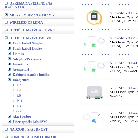
OPREMA ZA PRIJENOSNA
RAČUNALA
NFO-SPL-70039
ŽIČANA MREŽNA OPREMA
NFO Fiber Optic PL
G657A1, 1,5m, S
WIRELESS OPREMA
OPTIČKE MREŽE AKTIVNE
OPTIČKE MREŽE PASIVNE
NFO-SPL-70040
NFO Fiber Optic PLC
Patch kabeli Simplex
G657A, 1,5m, SC
Patch kabeli Duplex
Pigtails
Adapteri/Poveznice
NFO-SPL-70041
Konektori
NFO Fiber Optic PLC
Atenuatori
G657A, 1m, SC/A
Kabineti, paneli i kućišta
Razdjelnici
1:2
NFO-SPL-70043
1:4
NFO Fiber Optic PLC
1:8
SC/APC
1:16
1:32
Ostali
NFO-SPL-70044
Alat i pribor
NFO Fiber Optic PLC
G657A, 1,5m, SC
Fiber optički kabeliSM
NADZOR I SIGURNOST
KOMUNIKACIJSKI ORMARI I