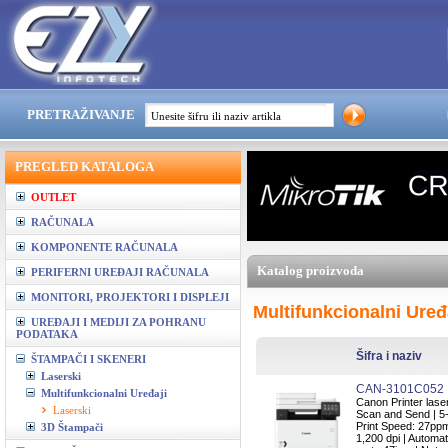
PRETRAŽIVANJE
PREGLED KATALOGA
OUTLET
RAČUNALA
KOMPONENTE RAČUNALA
Katalog proizvoda
PERIFERNI UREĐAJI RAČUNALA
MONITORI, PROJEKTORI I DISPLEJI
Multifunkcionalni Uređ
UREĐAJI I MEDIJI ZA POHRANU
PODATAKA
Šifra i naziv
ŠTAMPAČI I SKENERI
Laserski
CAN-3101C052
Multifunkcionalni Uređaji
Canon Printer lase
Laserski
Scan and Send | 5
Print Speed: 27ppm 
3D Štampači
1,200 dpi | Automat