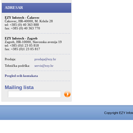
ADRESAR
EZY Infotech - Čakovec
Čakovec, HR-40000, M. Krleže 28
tel: +385 (0) 40 363 888
fax: +385 (0) 40 363 770
EZY Infotech - Zagreb
Zagreb, HR-10000, Slavonska avenija 19
tel: +385 (0)1 23 05 818
fax: +385 (0)1 23 05 817
Prodaja:
prodaja@ezy.hr
Tehnička podrška:
servis@ezy.hr
Pregled svih kontakata
Mailing lista
Copyright EZY Infot