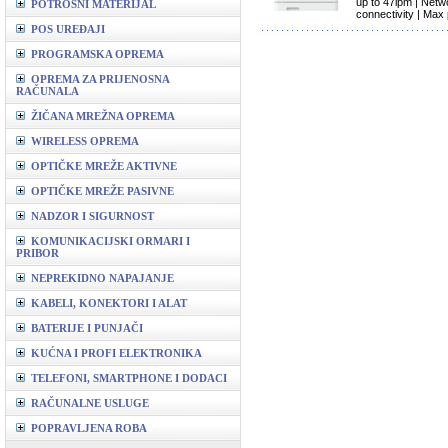
up to 47ipm | Net
POTROŠNI MATERIJAL
connectivity | Max
POS UREĐAJI
PROGRAMSKA OPREMA
OPREMA ZA PRIJENOSNA
RAČUNALA
ŽIČANA MREŽNA OPREMA
WIRELESS OPREMA
OPTIČKE MREŽE AKTIVNE
OPTIČKE MREŽE PASIVNE
NADZOR I SIGURNOST
KOMUNIKACIJSKI ORMARI I
PRIBOR
NEPREKIDNO NAPAJANJE
KABELI, KONEKTORI I ALAT
BATERIJE I PUNJAČI
KUĆNA I PROFI ELEKTRONIKA
TELEFONI, SMARTPHONE I DODACI
RAČUNALNE USLUGE
POPRAVLJENA ROBA