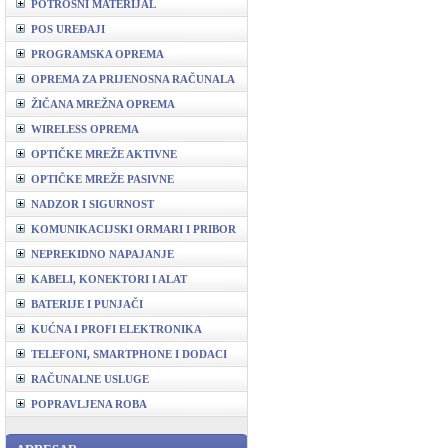
POTROŠNI MATERIJAL
POS UREĐAJI
PROGRAMSKA OPREMA
OPREMA ZA PRIJENOSNA RAČUNALA
ŽIČANA MREŽNA OPREMA
WIRELESS OPREMA
OPTIČKE MREŽE AKTIVNE
OPTIČKE MREŽE PASIVNE
NADZOR I SIGURNOST
KOMUNIKACIJSKI ORMARI I PRIBOR
NEPREKIDNO NAPAJANJE
KABELI, KONEKTORI I ALAT
BATERIJE I PUNJAČI
KUĆNA I PROFI ELEKTRONIKA
TELEFONI, SMARTPHONE I DODACI
RAČUNALNE USLUGE
POPRAVLJENA ROBA