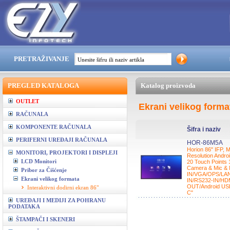
PRETRAŽIVANJE
PREGLED KATALOGA
Katalog proizvoda
OUTLET
Ekrani velikog format
RAČUNALA
KOMPONENTE RAČUNALA
Šifra i naziv
PERIFERNI UREĐAJI RAČUNALA
HOR-86M5A
Horion 86" IFP,
MONITORI, PROJEKTORI I DISPLEJI
Resolution Andr
LCD Monitori
20 Touch Points 1
Camera & Mic &
Pribor za Čišćenje
IN/VGA/OPS/LAN
Ekrani velikog formata
IN/RS232-IN/HD
OUT/Android US
Interaktivni dodirni ekran 86"
C"
UREĐAJI I MEDIJI ZA POHRANU
PODATAKA
ŠTAMPAČI I SKENERI