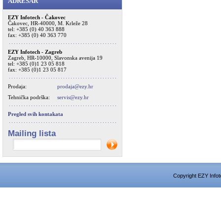
ADRESAR
EZY Infotech - Čakovec
Čakovec, HR-40000, M. Krleže 28
tel: +385 (0) 40 363 888
fax: +385 (0) 40 363 770
EZY Infotech - Zagreb
Zagreb, HR-10000, Slavonska avenija 19
tel: +385 (0)1 23 05 818
fax: +385 (0)1 23 05 817
Prodaja:
prodaja@ezy.hr
Tehnička podrška:
servis@ezy.hr
Pregled svih kontakata
Mailing lista
Copyright EZY Infot