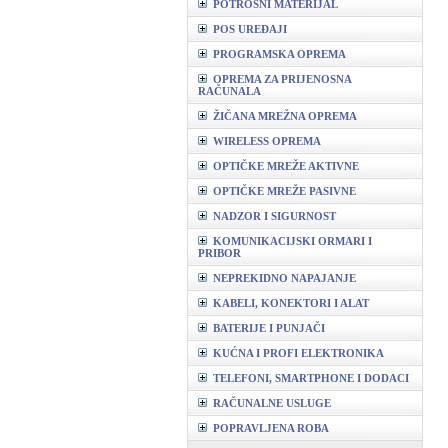
POTROŠNI MATERIJAL
POS UREĐAJI
PROGRAMSKA OPREMA
OPREMA ZA PRIJENOSNA
RAČUNALA
ŽIČANA MREŽNA OPREMA
WIRELESS OPREMA
OPTIČKE MREŽE AKTIVNE
OPTIČKE MREŽE PASIVNE
NADZOR I SIGURNOST
KOMUNIKACIJSKI ORMARI I
PRIBOR
NEPREKIDNO NAPAJANJE
KABELI, KONEKTORI I ALAT
BATERIJE I PUNJAČI
KUĆNA I PROFI ELEKTRONIKA
TELEFONI, SMARTPHONE I DODACI
RAČUNALNE USLUGE
POPRAVLJENA ROBA