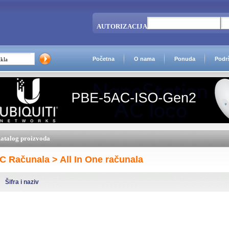
AUTORIZACIJA
Početna
O nama
Ponuda
Podr
atalog proizvoda
C Računala > All In One računala
Šifra i naziv