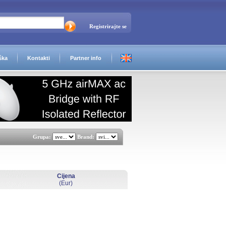
Registrirajte se
ška
Kontakti
Partner info
Grupa:
Brand:
Cijena
(Eur)