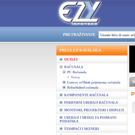
PRETRAŽIVANJE
PREGLED KATALOGA
OUTLET
RAČUNALA
PC Računala
Nettop
K
Lenovo reThink prijenosna računala
Refurbished računala
P
KOMPONENTE RAČUNALA
PERIFERNI UREĐAJI RAČUNALA
MONITORI, PROJEKTORI I DISPLEJI
UREĐAJI I MEDIJI ZA POHRANU
PODATAKA
ŠTAMPAČI I SKENERI