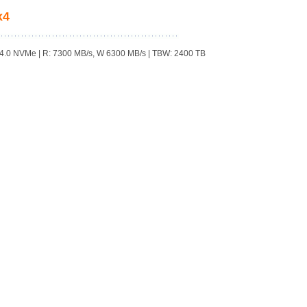
x4
4.0 NVMe | R: 7300 MB/s, W 6300 MB/s | TBW: 2400 TB