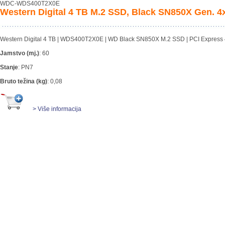
WDC-WDS400T2X0E
Western Digital 4 TB M.2 SSD, Black SN850X Gen. 4
Western Digital 4 TB | WDS400T2X0E | WD Black SN850X M.2 SSD | PCI Express 
Jamstvo (mj.)
:
60
Stanje
:
PN7
Bruto težina (kg)
:
0,08
> Više informacija