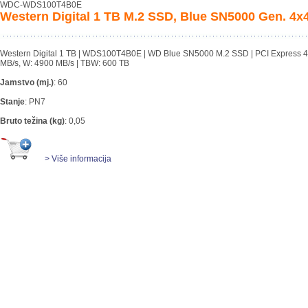
WDC-WDS100T4B0E
Western Digital 1 TB M.2 SSD, Blue SN5000 Gen. 4x
Western Digital 1 TB | WDS100T4B0E | WD Blue SN5000 M.2 SSD | PCI Express 4
MB/s, W: 4900 MB/s | TBW: 600 TB
Jamstvo (mj.)
:
60
Stanje
:
PN7
Bruto težina (kg)
:
0,05
> Više informacija