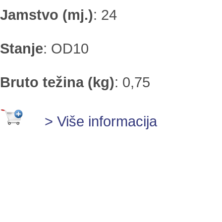
Jamstvo (mj.)
:
24
Stanje
:
OD10
Bruto težina (kg)
:
0,75
> Više informacija