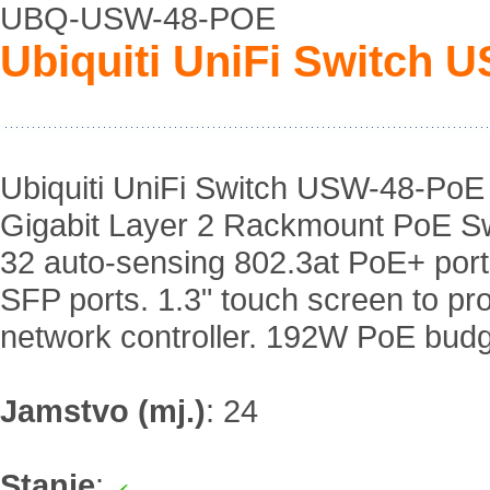
UBQ-USW-48-POE
Ubiquiti UniFi Switch
Ubiquiti UniFi Switch USW-48-PoE
Gigabit Layer 2 Rackmount PoE Sw
32 auto-sensing 802.3at PoE+ port
SFP ports. 1.3" touch screen to pr
network controller. 192W PoE bud
Jamstvo (mj.)
:
24
Stanje
: