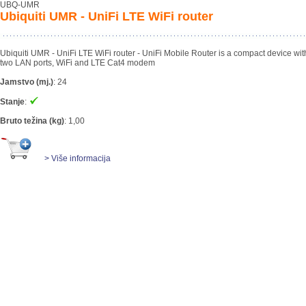
UBQ-UMR
Ubiquiti UMR - UniFi LTE WiFi router
Ubiquiti UMR - UniFi LTE WiFi router - UniFi Mobile Router is a compact device wi
two LAN ports, WiFi and LTE Cat4 modem
Jamstvo (mj.)
:
24
Stanje
:
Bruto težina (kg)
:
1,00
> Više informacija