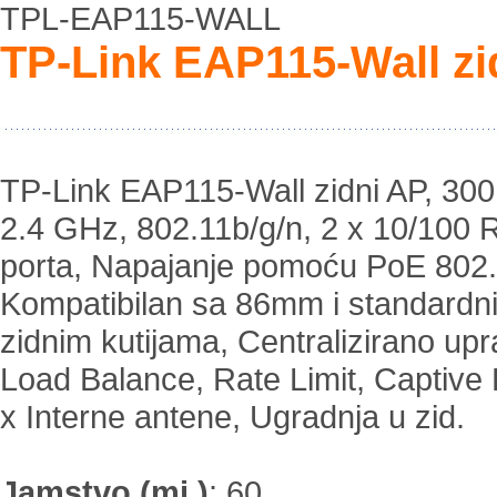
TPL-EAP115-WALL
TP-Link EAP115-Wall zi
TP-Link EAP115-Wall zidni AP, 30
2.4 GHz, 802.11b/g/n, 2 x 10/100 
porta, Napajanje pomoću PoE 802.
Kompatibilan sa 86mm i standard
zidnim kutijama, Centralizirano upra
Load Balance, Rate Limit, Captive P
x Interne antene, Ugradnja u zid.
Jamstvo (mj.)
:
60