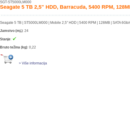
SGT-ST5000LM000
Seagate 5 TB 2,5" HDD, Barracuda, 5400 RPM, 128
Seagate 5 TB | ST5000LM000 | Mobile 2,5” HDD | 5400 RPM | 128MB | SATA 6Gb/
Jamstvo (mj.)
:
24
Stanje
:
Bruto težina (kg)
:
0,22
> Više informacija