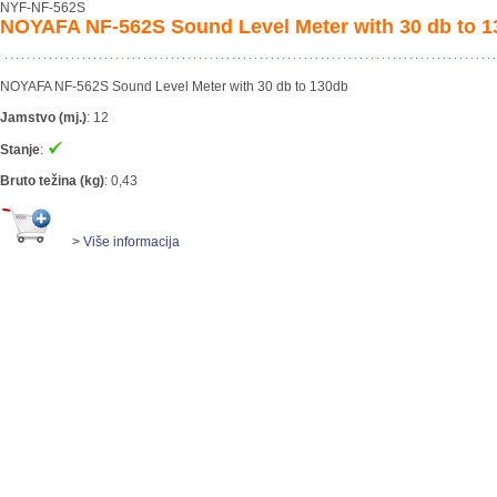
NYF-NF-562S
NOYAFA NF-562S Sound Level Meter with 30 db to 
NOYAFA NF-562S Sound Level Meter with 30 db to 130db
Jamstvo (mj.)
:
12
Stanje
:
Bruto težina (kg)
:
0,43
> Više informacija