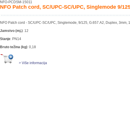
NFO-PCDSM-15011
NFO Patch cord, SC/UPC-SC/UPC, Singlemode 9/125
NFO Patch cord - SC/UPC-SC/UPC, Singlemode, 9/125, G.657.A2, Duplex, 3mm, 
Jamstvo (mj.)
:
12
Stanje
:
PN14
Bruto težina (kg)
:
0,18
> Više informacija