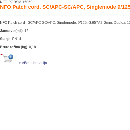
NFO-PCDSM-15069
NFO Patch cord, SC/APC-SC/APC, Singlemode 9/125
NFO Patch cord - SC/APC-SC/APC, Singlemode, 9/125, G.657A2, 2mm, Duplex, 
Jamstvo (mj.)
:
12
Stanje
:
PN14
Bruto težina (kg)
:
0,18
> Više informacija