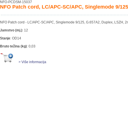
NFO-PCDSM-15037
NFO Patch cord, LC/APC-SC/APC, Singlemode 9/125
NFO Patch cord - LC/APC-SC/APC, Singlemode 9/125, G.657A2, Duplex, LSZH, 2
Jamstvo (mj.)
:
12
Stanje
:
OD14
Bruto težina (kg)
:
0,03
> Više informacija