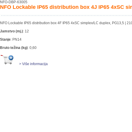
NFO-DBP-63005
NFO Lockable IP65 distribution box 4J IP65 4xSC s
NFO Lockable IP65 distribution box 4F IP65 4xSC simplex/LC duplex, PG13,5 |
Jamstvo (mj.)
:
12
Stanje
:
PN14
Bruto težina (kg)
:
0,60
> Više informacija