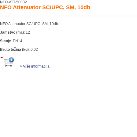
NFO-ATT-50002
NFO Attenuator SC/UPC, SM, 10db
NFO Attenuator SC/UPC, SM, 10db
Jamstvo (mj.)
:
12
Stanje
:
PN14
Bruto težina (kg)
:
0,02
> Više informacija