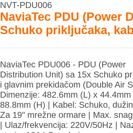
NVT-PDU006
NaviaTec PDU (Power Di
Schuko priključaka, kab
NaviaTec PDU006 - PDU (Power
Distribution Unit) sa 15x Schuko pr
i glavnim prekidačom (Double Air S
Dimenzije: 482.6mm (L) x 44.4mm
88.8mm (H) | Kabel: Schuko, dužin
Za 19" mrežne ormare | Max. sna
| Ulaz/frekvencija: 220V/50Hz | Na