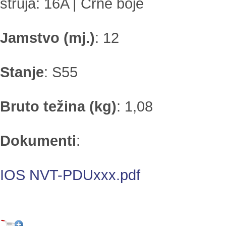
struja: 16A | Crne boje
Jamstvo (mj.)
:
12
Stanje
:
S55
Bruto težina (kg)
:
1,08
Dokumenti
:
IOS NVT-PDUxxx.pdf