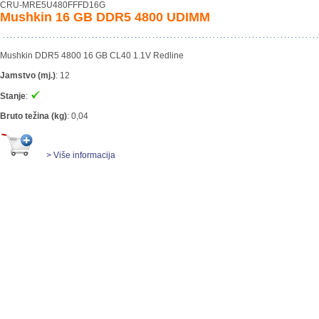
CRU-MRE5U480FFFD16G
Mushkin 16 GB DDR5 4800 UDIMM
Mushkin DDR5 4800 16 GB CL40 1.1V Redline
Jamstvo (mj.)
:
12
Stanje
:
Bruto težina (kg)
:
0,04
> Više informacija