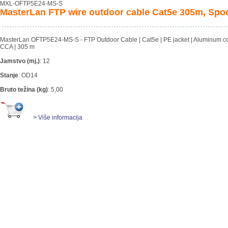
MXL-OFTP5E24-MS-S
MasterLan FTP wire outdoor cable Cat5e 305m, Spo
MasterLan OFTP5E24-MS-S - FTP Outdoor Cable | Cat5e | PE jacket | Aluminum cor
CCA | 305 m
Jamstvo (mj.)
:
12
Stanje
:
OD14
Bruto težina (kg)
:
5,00
> Više informacija