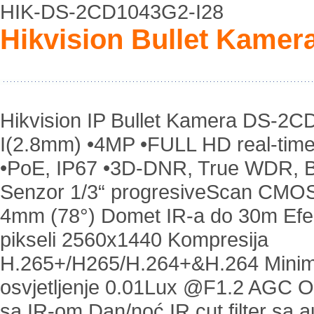
HIK-DS-2CD1043G2-I28
Hikvision Bullet Kamer
Hikvision IP Bullet Kamera DS-2
I(2.8mm) •4MP •FULL HD real-time
•PoE, IP67 •3D-DNR, True WDR, 
Senzor 1/3“ progresiveScan CMO
4mm (78°) Domet IR-a do 30m Efek
pikseli 2560x1440 Kompresija
H.265+/H265/H.264+&H.264 Minim
osvjetljenje 0.01Lux @F1.2 AGC O
sa IR-om Dan/noć IR cut filter sa 