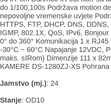
do 1/100,100s Podržava motion det
nepovoljne vremenske uvjete Podrž
HTTPS, FTP, DHCP, DNS, DDNS, 
IGMP, 802.1X, QoS, IPv6, Bonjour Pa
0° do 360° Komunikacija 1 x RJ4
-30°C ~ 60°C Napajanje 12VDC, Po
maks. sIRom) Dimenzije 111 x 8
KAMERE DS-1280ZJ-XS Pohrana
Jamstvo (mj.)
:
24
Stanje
:
OD10