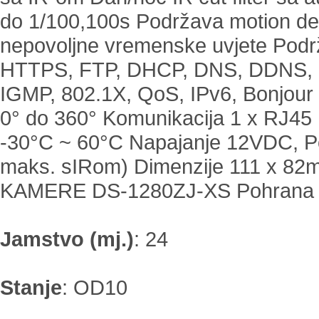
do 1/100,100s Podržava motion det
nepovoljne vremenske uvjete Podrž
HTTPS, FTP, DHCP, DNS, DDNS, 
IGMP, 802.1X, QoS, IPv6, Bonjour Pa
0° do 360° Komunikacija 1 x RJ4
-30°C ~ 60°C Napajanje 12VDC, Po
maks. sIRom) Dimenzije 111 x 8
KAMERE DS-1280ZJ-XS Pohrana
Jamstvo (mj.)
:
24
Stanje
:
OD10