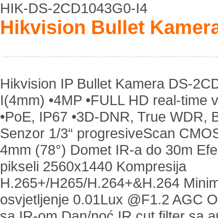
HIK-DS-2CD1043G0-I4
Hikvision Bullet Kame
Hikvision IP Bullet Kamera DS-2
I(4mm) •4MP •FULL HD real-time v
•PoE, IP67 •3D-DNR, True WDR, 
Senzor 1/3“ progresiveScan CMO
4mm (78°) Domet IR-a do 30m Efek
pikseli 2560x1440 Kompresija
H.265+/H265/H.264+&H.264 Minim
osvjetljenje 0.01Lux @F1.2 AGC O
sa IR-om Dan/noć IR cut filter sa 