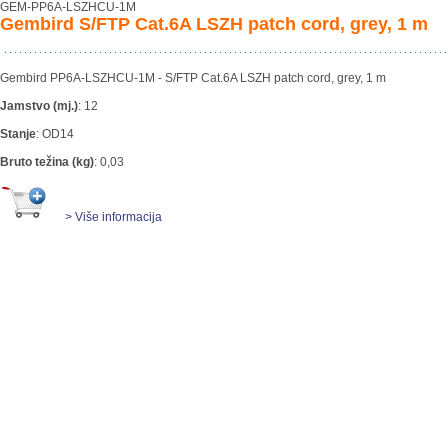
GEM-PP6A-LSZHCU-1M
Gembird S/FTP Cat.6A LSZH patch cord, grey, 1 m
Gembird PP6A-LSZHCU-1M - S/FTP Cat.6A LSZH patch cord, grey, 1 m
Jamstvo (mj.)
:
12
Stanje
:
OD14
Bruto težina (kg)
:
0,03
> Više informacija