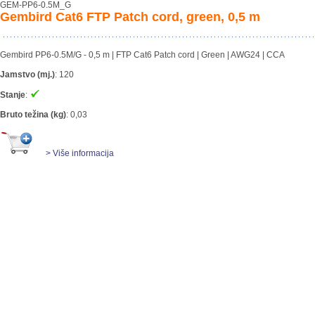
GEM-PP6-0.5M_G
Gembird Cat6 FTP Patch cord, green, 0,5 m
Gembird PP6-0.5M/G - 0,5 m | FTP Cat6 Patch cord | Green | AWG24 | CCA
Jamstvo (mj.)
:
120
Stanje
:
Bruto težina (kg)
:
0,03
> Više informacija