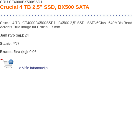
CRU-CT4000BX500SSD1
Crucial 4 TB 2,5" SSD, BX500 SATA
Crucial 4 TB | CT4000BX500SSD1 | BX500 2,5” SSD | SATA 6Gb/s | 540MB/s Read 
Acronis True Image for Crucial | 7 mm
Jamstvo (mj.)
:
24
Stanje
:
PN7
Bruto težina (kg)
:
0,06
> Više informacija