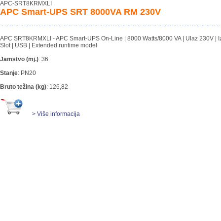
APC-SRT8KRMXLI
APC Smart-UPS SRT 8000VA RM 230V
APC SRT8KRMXLI - APC Smart-UPS On-Line | 8000 Watts/8000 VA | Ulaz 230V | Izlaz
Slot | USB | Extended runtime model
Jamstvo (mj.)
:
36
Stanje
:
PN20
Bruto težina (kg)
:
126,82
> Više informacija