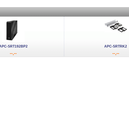
APC-SRT192BP2
APC-SRTRK2
--,--
--,--