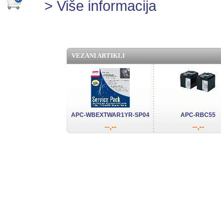
> Više informacija
VEZANI ARTIKLI
APC-WBEXTWAR1YR-SP04
APC-RBC55
--,--
--,--