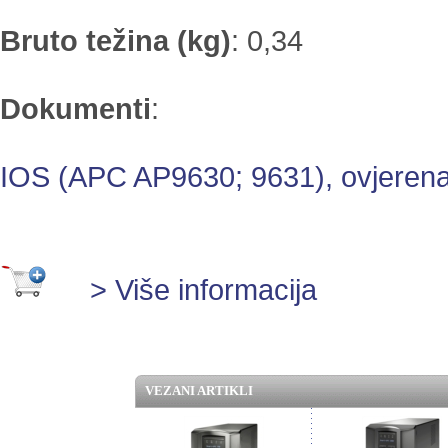
Bruto težina (kg)
:
0,34
Dokumenti
:
IOS (APC AP9630; 9631), ovjeren
> Više informacija
VEZANI ARTIKLI