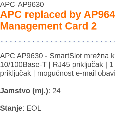
APC-AP9630
APC replaced by AP96
Management Card 2
APC AP9630 - SmartSlot mrežna ka
10/100Base-T | RJ45 priključak | 1
priključak | mogućnost e-mail obavi
Jamstvo (mj.)
:
24
Stanje
:
EOL